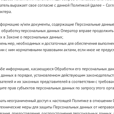
тель выражает свое согласие с данной Политикой (далее – Согла
ктера.
 информацию и/или документы, содержащие Персональные данные
 на обработку персональных данных Оператор вправе продолжит
х в Законе о персональных данных;
речень мер, необходимых и достаточных для обеспечения выполн
вии с ним нормативными правовыми актами, если иное не преду
осьбе информацию, касающуюся Обработки его персональных дан
х данных в порядке, установленном действующим законодательс
ователей и их законных представителей в соответствии с требов
ащите прав субъектов персональных данных по запросу этого о
ивать неограниченный доступ к настоящей Политике в отношении
 технические меры для защиты Персональных данных от неправом
вания, предоставления, распространения персональных данных, 