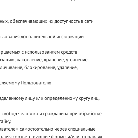
ных, обеспечивающих их доступность в сети
ользования дополнительной информации
вершаемых с использованием средств
изацию, накопление, хранение, уточнение
зличивание, блокирование, удаление,
деляемому Пользователю.
деленному лицу или определенному кругу лиц.
и свобод человека и гражданина при обработке
айну.
ователем самостоятельно через специальные
полняя соответствующие формы и/или отправляя