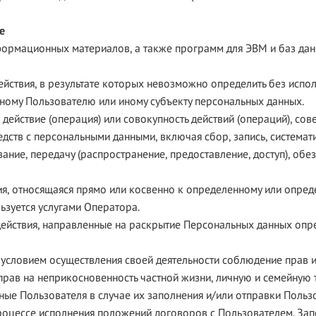
е
формационных материалов, а также программ для ЭВМ и баз дан
ействия, в результате которых невозможно определить без исп
ому Пользователю или иному субъекту персональных данных.
действие (операция) или совокупность действий (операций), со
едств с персональными данными, включая сбор, запись, системат
вание, передачу (распространение, предоставление, доступ), обе
я, относящаяся прямо или косвенно к определенному или опре
ьзуется услугами Оператора.
действия, направленные на раскрытие Персональных данных опре
и условием осуществления своей деятельности соблюдение прав 
прав на неприкосновенность частной жизни, личную и семейную т
ные Пользователя в случае их заполнения и/или отправки Польз
роцессе исполнения положений договоров с Пользователем. За